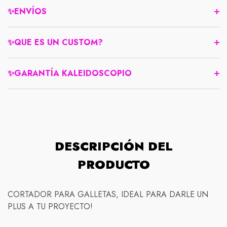
✨ENVÍOS
✨QUE ES UN CUSTOM?
✨GARANTÍA KALEIDOSCOPIO
DESCRIPCIÓN DEL
PRODUCTO
Compra protegida
CORTADOR PARA GALLETAS, IDEAL PARA DARLE UN
PLUS A TU PROYECTO!
Normativas de envío
Nuestra política de devolución es simple: si no está