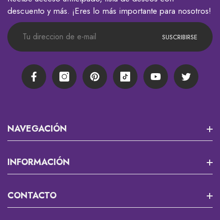
descuento y más. ¡Eres lo más importante para nosotros!
SUSCRIBIRSE
Facebook
Instagram
Pinterest
TikTok
YouTube
Twitter
NAVEGACIÓN
Misión 13
INFORMACIÓN
RPG Y JUEGOS DE MESA
Que Es Un Custom?
CONTACTO
Cortadores Y Marcadores Para Fondant
Envios