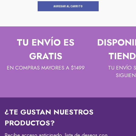
AGREGAR AL CARRITO
TU ENVÍO ES
DISPONI
GRATIS
TIEND
EN COMPRAS MAYORES A $1499
TU ENVÍO 
SIGUIEN
¿TE GUSTAN NUESTROS
PRODUCTOS?
Recibe acceso anticipado, lista de deseos con