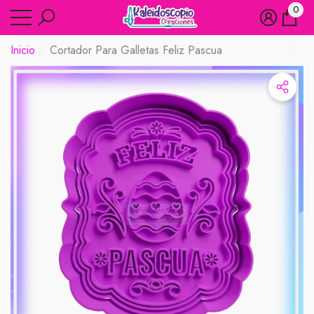
0
rar
rar
0
artíc
Inicio
Cortador Para Galletas Feliz Pascua