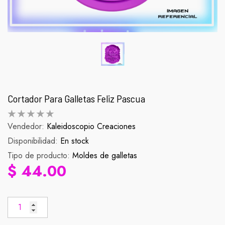
Cortador Para Galletas Feliz Pascua
Vendedor:
Kaleidoscopio Creaciones
Disponibilidad:
Palomera Scorpion
En stock
Figura Zenit
Tipo de producto:
Moldes de galletas
abitual
Precio habitual
Pr
$ 990.00
$ 90.
$ 44.00