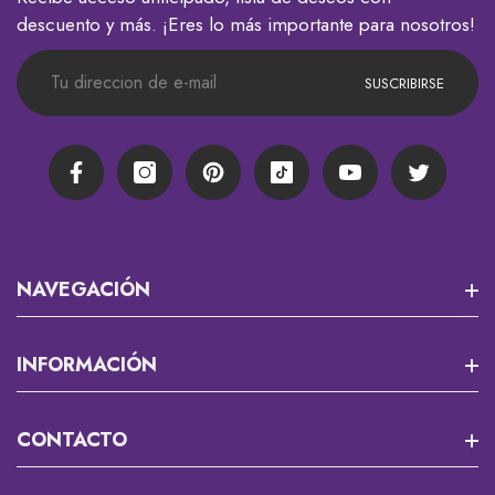
descuento y más. ¡Eres lo más importante para nosotros!
SUSCRIBIRSE
Facebook
Instagram
Pinterest
TikTok
YouTube
Twitter
NAVEGACIÓN
Misión 13
INFORMACIÓN
RPG Y JUEGOS DE MESA
Que Es Un Custom?
CONTACTO
Cortadores Y Marcadores Para Fondant
Envios