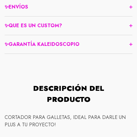
✨ENVÍOS
✨QUE ES UN CUSTOM?
✨GARANTÍA KALEIDOSCOPIO
DESCRIPCIÓN DEL
PRODUCTO
Compra protegida
CORTADOR PARA GALLETAS, IDEAL PARA DARLE UN
PLUS A TU PROYECTO!
Normativas de envío
Nuestra política de devolución es simple: si no está