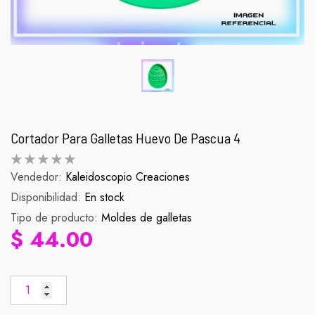
Cortador Para Galletas Huevo De Pascua 4
Vendedor:
Kaleidoscopio Creaciones
Disponibilidad:
Palomera Scorpion
En stock
Figura Zenit
Tipo de producto:
Moldes de galletas
abitual
Precio habitual
Pr
$ 990.00
$ 90.
$ 44.00