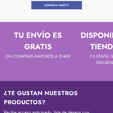
AGREGAR AL CARRITO
TU ENVÍO ES
DISPONI
GRATIS
TIEND
EN COMPRAS MAYORES A $1499
TU ENVÍO 
SIGUIEN
¿TE GUSTAN NUESTROS
PRODUCTOS?
Recibe acceso anticipado, lista de deseos con