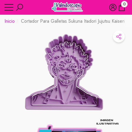
0
rar
rar
0
artíc
Inicio
Cortador Para Galletas Sukuna Itadori Jujutsu Kaisen