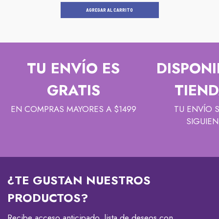
AGREGAR AL CARRITO
TU ENVÍO ES
DISPONI
GRATIS
TIEND
EN COMPRAS MAYORES A $1499
TU ENVÍO 
SIGUIEN
¿TE GUSTAN NUESTROS
PRODUCTOS?
Recibe acceso anticipado, lista de deseos con