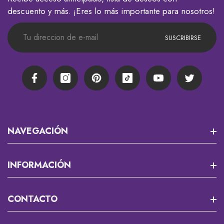
descuento y más. ¡Eres lo más importante para nosotros!
SUSCRIBIRSE
Facebook
Instagram
Pinterest
TikTok
YouTube
Twitter
NAVEGACIÓN
Misión 13
INFORMACIÓN
RPG Y JUEGOS DE MESA
Que Es Un Custom?
CONTACTO
Cortadores Y Marcadores Para Fondant
Envios