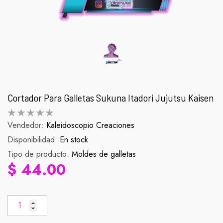
Cortador Para Galletas Sukuna Itadori Jujutsu Kaisen
Vendedor:
Kaleidoscopio Creaciones
Disponibilidad:
Palomera Scorpion
En stock
Figura Zenit
Tipo de producto:
Moldes de galletas
abitual
Precio habitual
Pr
$ 990.00
$ 90.
$ 44.00