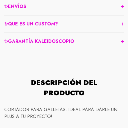
✨ENVÍOS
✨QUE ES UN CUSTOM?
✨GARANTÍA KALEIDOSCOPIO
DESCRIPCIÓN DEL
PRODUCTO
Compra protegida
CORTADOR PARA GALLETAS, IDEAL PARA DARLE UN
PLUS A TU PROYECTO!
Normativas de envío
Nuestra política de devolución es simple: si no está