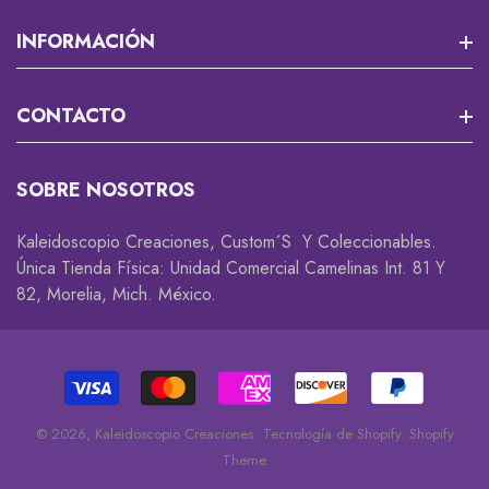
Misión 13
INFORMACIÓN
RPG Y JUEGOS DE MESA
Que Es Un Custom?
CONTACTO
Cortadores Y Marcadores Para Fondant
Envios
Accesorios Gamer 🎮
Rastrea Tu Pedido
SOBRE NOSOTROS
Descuentos Y Promociones
Coleccionables 😎
Whatsapp
Kaleidoscopio Creaciones, Custom´s Y Coleccionables.
Cambios Y Devoluciones
Accesorios
Única Tienda Física: Unidad Comercial Camelinas Int. 81 Y
82, Morelia, Mich. México.
Privacidad
Decorativos
Disclaimer
© 2026,
Kaleidoscopio Creaciones
.
Tecnología de Shopify
.
Shopify
Theme