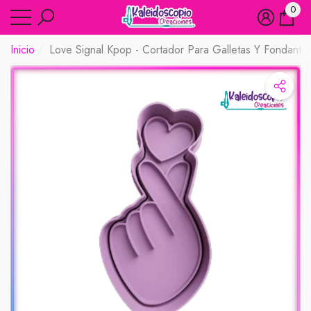
0
rar
rar
0
artíc
Inicio
Love Signal Kpop - Cortador Para Galletas Y Fondant