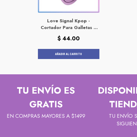
Love Signal Kpop -
Cortador Para Galletas Y
Fondant
Precio
$ 44.00
habitual
AÑADIR AL CARRITO
TU ENVÍO ES
DISPONI
GRATIS
TIEND
EN COMPRAS MAYORES A $1499
TU ENVÍO 
SIGUIEN