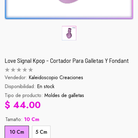
Love Signal Kpop - Cortador Para Galletas Y Fondant
Vendedor:
Kaleidoscopio Creaciones
Disponibilidad:
Palomera Scorpion
En stock
Figura Zenit
Tipo de producto:
Moldes de galletas
abitual
Precio habitual
Pr
$ 990.00
$ 90.
$ 44.00
Tamaño:
10 Cm
10 Cm
5 Cm