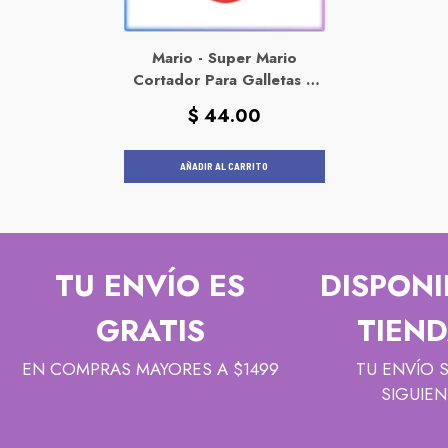
Mario - Super Mario
Cortador Para Galletas Y
Fondant
Precio
$ 44.00
habitual
AÑADIR AL CARRITO
TU ENVÍO ES
DISPONI
GRATIS
TIEND
EN COMPRAS MAYORES A $1499
TU ENVÍO 
SIGUIEN