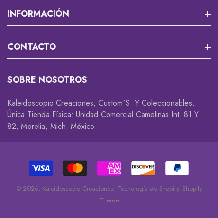
Misión 13
INFORMACIÓN
RPG Y JUEGOS DE MESA
Que Es Un Custom?
CONTACTO
Cortadores Y Marcadores Para Fondant
Envios
Accesorios Gamer 🎮
Rastrea Tu Pedido
SOBRE NOSOTROS
Descuentos Y Promociones
Coleccionables 😎
Whatsapp
Kaleidoscopio Creaciones, Custom´s Y Coleccionables.
Cambios Y Devoluciones
Accesorios
Única Tienda Física: Unidad Comercial Camelinas Int. 81 Y
82, Morelia, Mich. México.
Privacidad
Decorativos
Disclaimer
© 2026,
Kaleidoscopio Creaciones
.
Tecnología de Shopify
.
Shopify
Theme