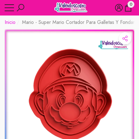
0
rar
rar
0
artíc
Inicio
Mario - Super Mario Cortador Para Galletas Y Fondant