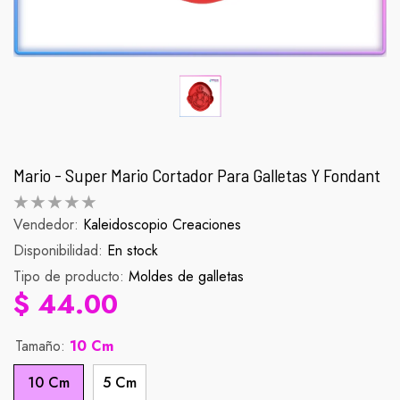
Mario - Super Mario Cortador Para Galletas Y Fondant
Vendedor:
Kaleidoscopio Creaciones
Disponibilidad:
Palomera Scorpion
En stock
Figura Zenit
Tipo de producto:
Moldes de galletas
abitual
Precio habitual
Pr
$ 990.00
$ 90.
$ 44.00
Tamaño:
10 Cm
10 Cm
5 Cm