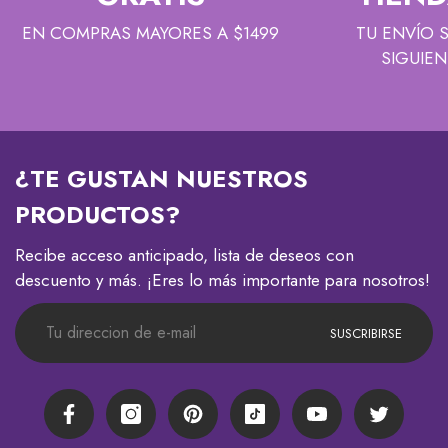
EN COMPRAS MAYORES A $1499
TU ENVÍO 
SIGUIEN
¿TE GUSTAN NUESTROS
PRODUCTOS?
Recibe acceso anticipado, lista de deseos con
descuento y más. ¡Eres lo más importante para nosotros!
SUSCRIBIRSE
Facebook
Instagram
Pinterest
TikTok
YouTube
Twitter