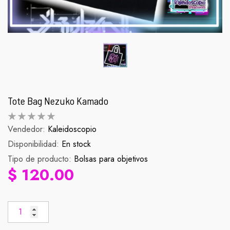
Tote Bag Nezuko Kamado
Vendedor:
Kaleidoscopio
Disponibilidad:
Palomera Scorpion
En stock
Figura Zenit
Tipo de producto:
Bolsas para objetivos
abitual
Precio habitual
Pr
$ 990.00
$ 90.
$ 120.00