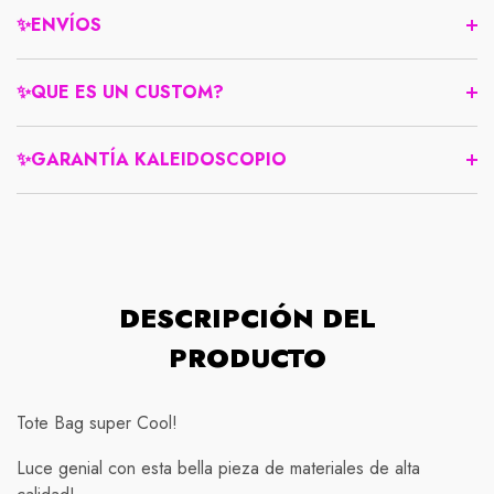
✨ENVÍOS
✨QUE ES UN CUSTOM?
✨GARANTÍA KALEIDOSCOPIO
Compra protegida
DESCRIPCIÓN DEL
PRODUCTO
Normativas de envío
Nuestra política de devolución es simple: si no está
completamente satisfecho con su compra, tiene 7 días a
Envío Gratis!
Tote Bag super Cool!
partir de la fecha de entrega para solicitar una
Debido a las precauciones tomadas para prevenir la
devolución o cambio.
Luce genial con esta bella pieza de materiales de alta
propagación del COVID-19, nuestra política de envío ha