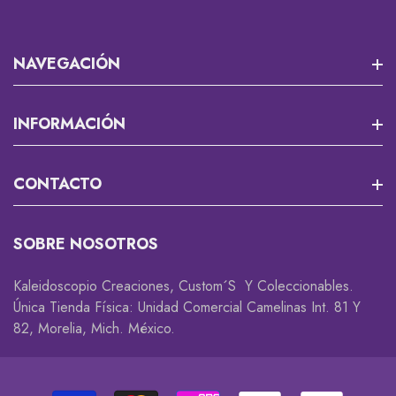
NAVEGACIÓN
Misión 13
INFORMACIÓN
RPG Y JUEGOS DE MESA
Que Es Un Custom?
CONTACTO
Cortadores Y Marcadores Para Fondant
Envios
Accesorios Gamer 🎮
Rastrea Tu Pedido
SOBRE NOSOTROS
Descuentos Y Promociones
Coleccionables 😎
Whatsapp
Kaleidoscopio Creaciones, Custom´s Y Coleccionables.
Cambios Y Devoluciones
Accesorios
Única Tienda Física: Unidad Comercial Camelinas Int. 81 Y
82, Morelia, Mich. México.
Privacidad
Decorativos
Disclaimer