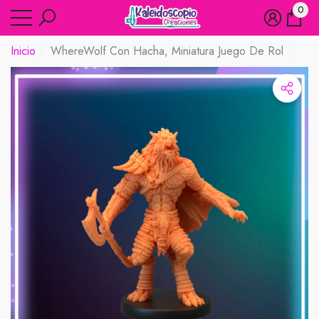
0
rar
rar
0
artíc
Inicio
WhereWolf Con Hacha, Miniatura Juego De Rol