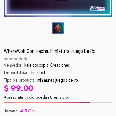
WhereWolf Con Hacha, Miniatura Juego De Rol
Vendedor:
Kaleidoscopio Creaciones
Disponibilidad:
Palomera Scorpion
En stock
Figura Zenit
Tipo de producto:
miniaturas juegos de rol
abitual
Precio habitual
Pr
$ 990.00
$ 90.
$ 99.00
Apresurate!, solo quedan 8 en stock.
Tamaño:
4.5 Cm