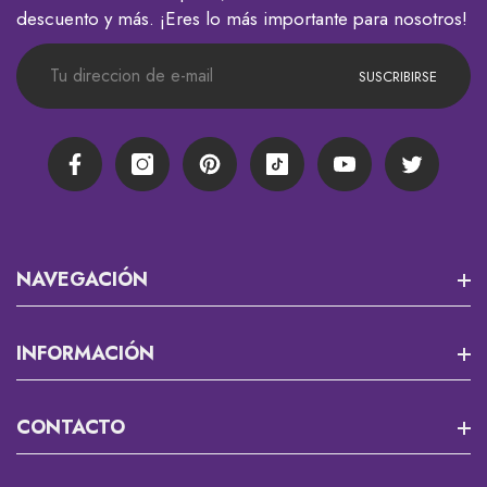
descuento y más. ¡Eres lo más importante para nosotros!
SUSCRIBIRSE
Facebook
Instagram
Pinterest
TikTok
YouTube
Twitter
NAVEGACIÓN
Misión 13
INFORMACIÓN
RPG Y JUEGOS DE MESA
Que Es Un Custom?
CONTACTO
Cortadores Y Marcadores Para Fondant
Envios