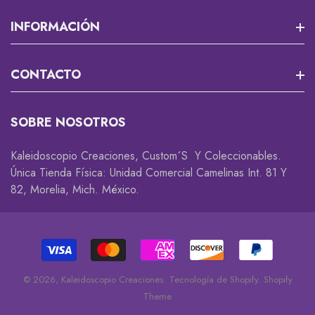
Misión 13
INFORMACIÓN
RPG Y JUEGOS DE MESA
Que Es Un Custom?
CONTACTO
Cortadores Y Marcadores Para Fondant
Envios
Accesorios Gamer 🎮
Rastrea Tu Pedido
SOBRE NOSOTROS
Descuentos Y Promociones
Coleccionables 😎
Whatsapp
Kaleidoscopio Creaciones, Custom´s Y Coleccionables.
Cambios Y Devoluciones
Accesorios
Única Tienda Física: Unidad Comercial Camelinas Int. 81 Y
82, Morelia, Mich. México.
Privacidad
Decorativos
Disclaimer
© 2026,
Kaleidoscopio Creaciones
.
Tecnología de Shopify
.
Shopify
Theme