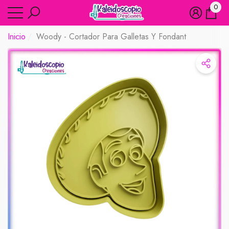
0
rar
rar
0
artíc
Inicio
Woody - Cortador Para Galletas Y Fondant