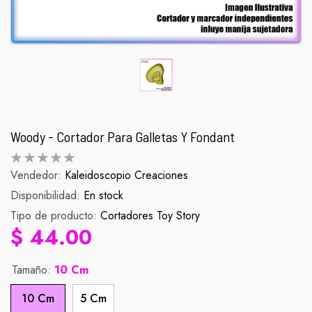
Woody - Cortador Para Galletas Y Fondant
Vendedor:
Kaleidoscopio Creaciones
Disponibilidad:
Palomera Scorpion
En stock
Figura Zenit
Tipo de producto:
Cortadores Toy Story
abitual
Precio habitual
Pr
$ 990.00
$ 90.
$ 44.00
Tamaño:
10 Cm
10 Cm
5 Cm